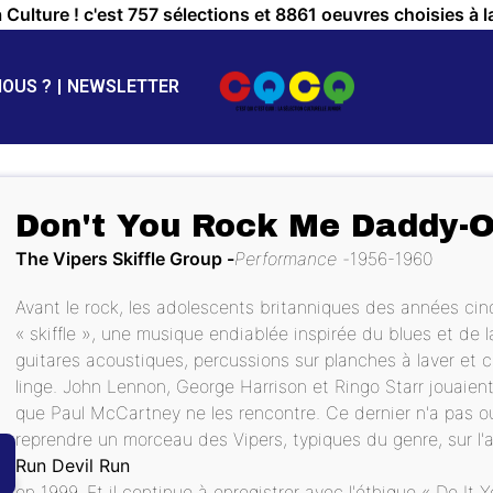
a Culture ! c'est 757 sélections et 8861 oeuvres choisies à l
NOUS ?
NEWSLETTER
Don't You Rock Me Daddy-
The Vipers Skiffle Group
Performance
1956-1960
Avant le rock, les adolescents britanniques des années cinq
« skiffle », une musique endiablée inspirée du blues et de 
guitares acoustiques, percussions sur planches à laver et
linge. John Lennon, George Harrison et Ringo Starr jouaie
que Paul McCartney ne les rencontre. Ce dernier n'a pas oubl
reprendre un morceau des Vipers, typiques du genre, sur l'
Run Devil Run
en 1999. Et il continue à enregistrer avec l'éthique « Do It Yo