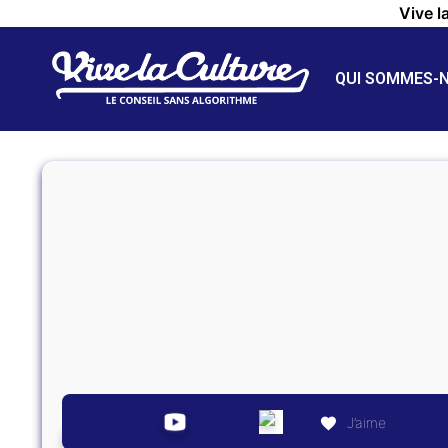
Vive l
QUI SOMMES-
J’aime