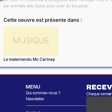
par exemple des stylos pour jouer du bouzouki...
Cette oeuvre est présente dans :
MUSIQUE
Le malentendu Mc Cartney
RECEV
MENU
Qui sommes-nous ?
Chaque semaine
Newsletter