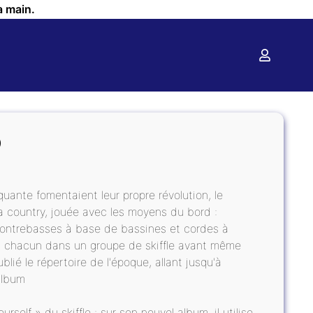
a main.
O
uante fomentaient leur propre révolution, le
la country, jouée avec les moyens du bord :
 contrebasses à base de bassines et cordes à
nt chacun dans un groupe de skiffle avant même
ié le répertoire de l'époque, allant jusqu'à
album
urself » du skiffle : sur son nouvel album, il utilise