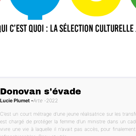
Donovan s'évade
Lucie Plumet
Arte
2022
C’est un court métrage d’une jeune réalisatrice sur les transf
est chargé de protéger la femme d’un ministre dans un cadr
vivre une vie à laquelle il n’avait pas accès, pour finaleme