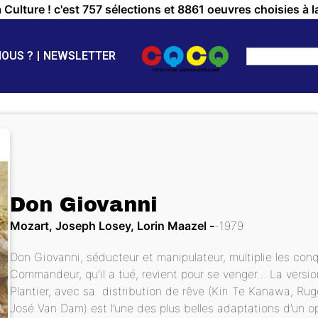
a Culture ! c'est 757 sélections et 8861 oeuvres choisies à l
NOUS ?
NEWSLETTER
Don Giovanni
Mozart, Joseph Losey, Lorin Maazel
1979
Don Giovanni, séducteur et manipulateur, multiplie les con
Commandeur, qu’il a tué, revient pour se venger… La versi
Plantier, avec sa distribution de rêve (Kiri Te Kanawa, R
José Van Dam) est l’une des plus belles adaptations d’un 