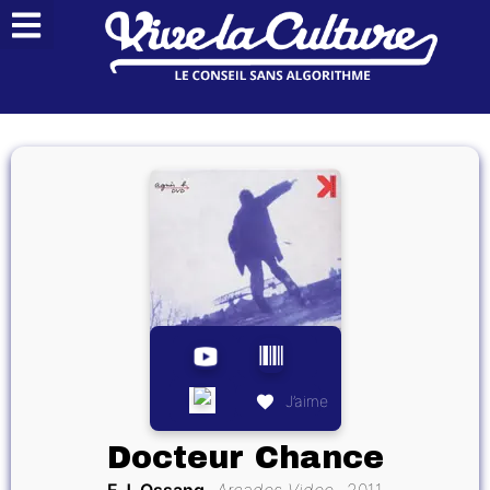
J’aime
Docteur Chance
F.J. Ossang
Arcades Video
2011