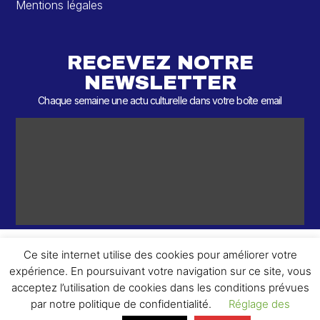
Mentions légales
RECEVEZ NOTRE
NEWSLETTER
Chaque semaine une actu culturelle dans votre boîte email
Ce site internet utilise des cookies pour améliorer votre
expérience. En poursuivant votre navigation sur ce site, vous
ème
© 2026 – 2
Round – Tous droits réservés.
acceptez l’utilisation de cookies dans les conditions prévues
par notre politique de confidentialité.
Réglage des