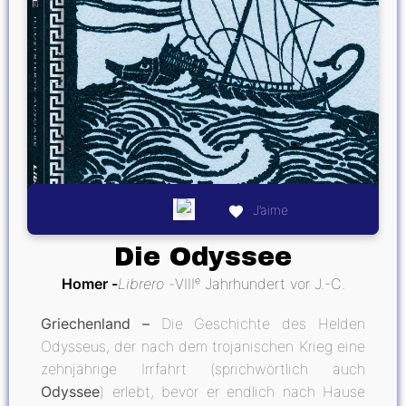
J’aime
Die Odyssee
Homer
Librero
VIIIᵉ Jahrhundert vor J.-C.
Griechenland –
Die Geschichte des Helden
Odysseus, der nach dem trojanischen Krieg eine
zehnjährige Irrfahrt (sprichwörtlich auch
Odyssee
) erlebt, bevor er endlich nach Hause