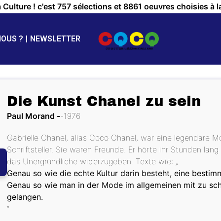
a Culture ! c'est 757 sélections et 8861 oeuvres choisies à l
NOUS ?
NEWSLETTER
Die Kunst Chanel zu sein
Paul Morand
1976
Gabrielle Chanel, alias Coco Chanel, war eine legendäre M
Schriftsteller. Sie waren Freunde. Er hörte ihr Stunden lang
das Unergründliche widerzugeben. Texte wie: „
Genau so wie die echte Kultur darin besteht, eine besti
Genau so wie man in der Mode im allgemeinen mit zu sc
gelangen.
“