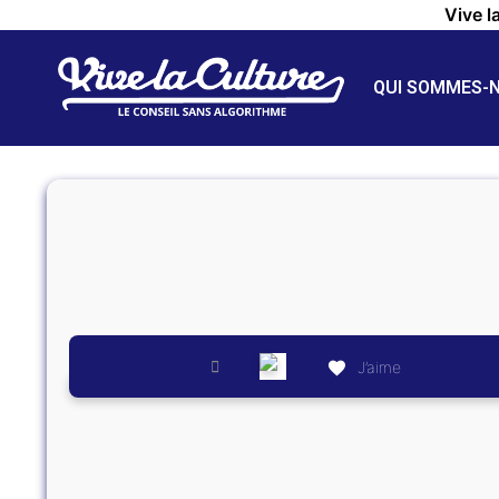
Vive l
QUI SOMMES-
J’aime