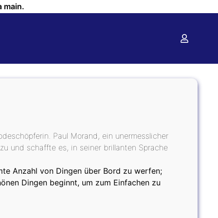
a main.
odeschöpferin. Paul Morand, ein unermesslicher
 zu und schaffte es, in seiner brillanten Sprache
mmte Anzahl von Dingen über Bord zu werfen;
hönen Dingen beginnt, um zum Einfachen zu