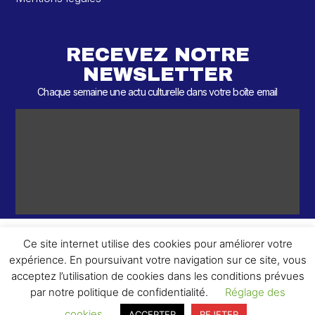
RECEVEZ NOTRE
NEWSLETTER
Chaque semaine une actu culturelle dans votre boîte email
Ce site internet utilise des cookies pour améliorer votre
expérience. En poursuivant votre navigation sur ce site, vous
ème
© 2026 – 2
Round – Tous droits réservés.
acceptez l’utilisation de cookies dans les conditions prévues
par notre politique de confidentialité.
Réglage des
cookies
ACCEPTER
REJETER