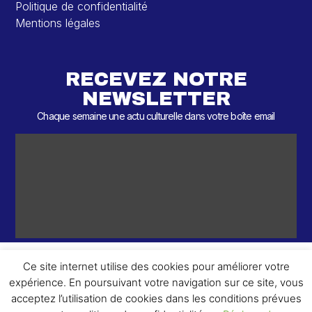
Politique de confidentialité
Mentions légales
RECEVEZ NOTRE
NEWSLETTER
Chaque semaine une actu culturelle dans votre boîte email
Ce site internet utilise des cookies pour améliorer votre
expérience. En poursuivant votre navigation sur ce site, vous
ème
© 2026 – 2
Round – Tous droits réservés.
acceptez l’utilisation de cookies dans les conditions prévues