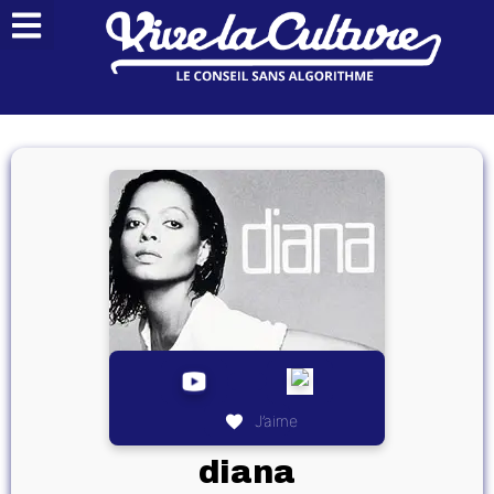
J’aime
diana