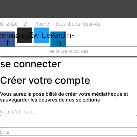
ème
© 2026 – 2
Round – Tous droits réservés.
cebook-
Instagram
Twitter
Linkedin-
f
in
Vie privée et cookies
se connecter
Créer votre compte
Vous aurez la possibilité de créer votre médiathèque et
sauvegarder les oeuvres de nos sélections
Nom d'utilisateur
Email