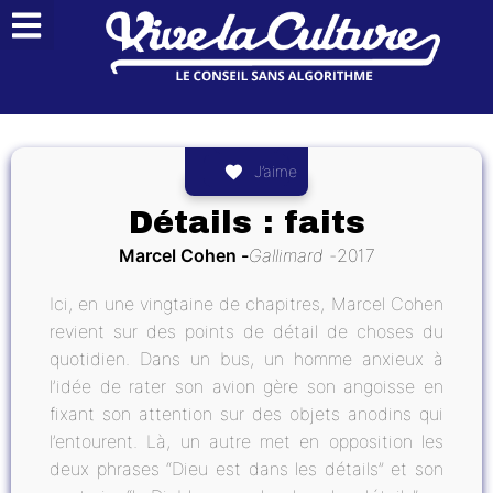
J’aime
Détails : faits
Marcel Cohen
Gallimard
2017
Ici, en une vingtaine de chapitres, Marcel Cohen
revient sur des points de détail de choses du
quotidien. Dans un bus, un homme anxieux à
l’idée de rater son avion gère son angoisse en
fixant son attention sur des objets anodins qui
l’entourent. Là, un autre met en opposition les
deux phrases “Dieu est dans les détails” et son