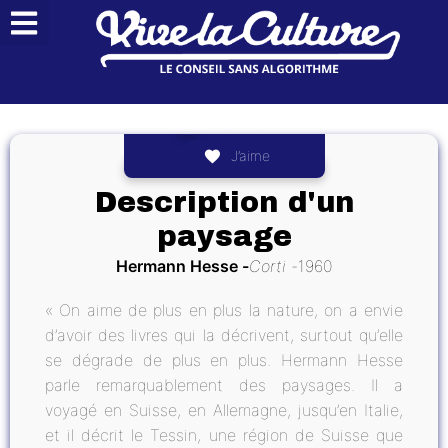
J’aime
Description d'un
paysage
Hermann Hesse
Corti
1960
« On aime de plus en plus la nature, on a envie
d’avoir des livres qui la décrivent, surtout qu’elle
se dégrade de plus en plus. Hermann Hesse
parle remarquablement des paysages. Il a
voyagé en Suisse, en Allemagne, jusqu’en Italie,
et il décrit le Tessin, une région de Suisse que