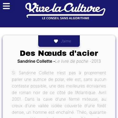
J’aime
Des Nœuds d'acier
Sandrine Collette
Le livre de poche
2013
Si Sandrine Collette n’est pas à proprement
parler une autrice de polar, elle est, sans aucun
conteste possible, une des meilleures écrivaines
de roman noir de ce côté de l’Atlantique. Avril
2001. Dans la cave d'une ferme miteuse, au
creux d'une vallée isolée couverte d'une forêt
dense, un homme est enchaîné. Théo, quarante