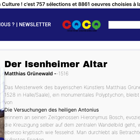
a Culture ! c'est 757 sélections et 8861 oeuvres choisies à l
NOUS ?
NEWSLETTER
Der Isenheimer Altar
Matthias Grünewald
1516
Das Meisterwerk des bayerischen Künstlers Matthias Grün
1528 in Halle/Saale), ein monumentales Polyptychon, bleibt 
von
Die Versuchungen des heiligen Antonius
erinnern an seinen Zeitgenossen Hieronymus Bosch, evozie
die Kreuzigung selber auf dem zentralen Wandelbild geht, w
ebenso kryptisch wie fesselnd. Man durchlebt als Betracht
süßesten Frieden.