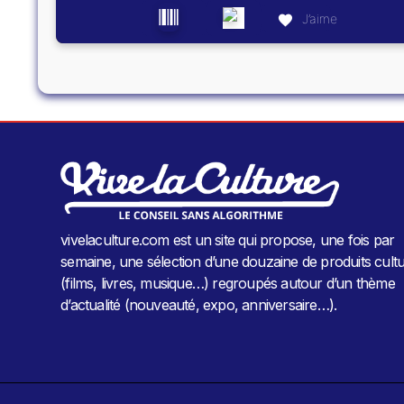
J’aime
vivelaculture.com est un site qui propose, une fois par
semaine, une sélection d’une douzaine de produits cultu
(films, livres, musique…) regroupés autour d’un thème
d’actualité (nouveauté, expo, anniversaire…).