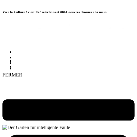
Aller
au
Vive la Culture ! c'est 757 sélections et 8861 oeuvres choisies à la main.
contenu
Qui sommes-nous ?
Newsletter
QUI SOMMES-NOUS ?
Contact
NEWSLETTER
Mon Compte
Mes Favoris
FERMER