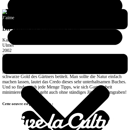
J’aime
Der Garten für intelligente Faule
Karl Ploberger
Ulmer
2002
Der Journalist Karl Ploberger wollte bewusst ein „anderes“
Gartenbuch schreiben. Er argumentiert gegen „Gartenarbeit“ und
plädiert für den „intelligenten Garten“ mit der Natur. So legt er
großen Wert auf Kompost, von Biobauern auch gerne als das
schwarze Gold des Gärtners betitelt. Man sollte die Natur einfach
machen lassen, lautet das Credo dieses sehr unterhaltsamen Buches.
Und so finden sich jede Menge Tipps, wie sich Gartenarbeit
minimieren lässt. Es geht auch ohne ständiges Jäten und Umgraben!
Cette oeuvre est présente dans :