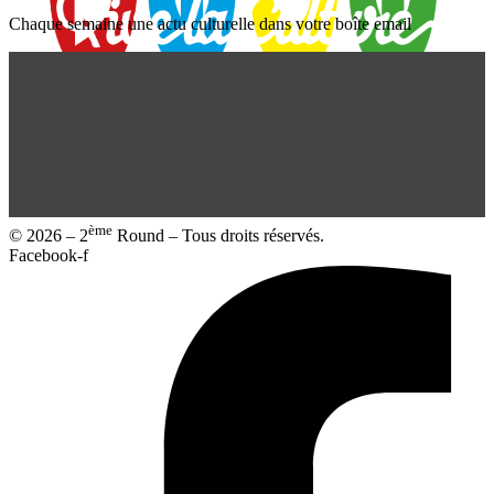
Chaque semaine une actu culturelle dans votre boîte email
User
ème
© 2026 – 2
Round – Tous droits réservés.
Facebook-f