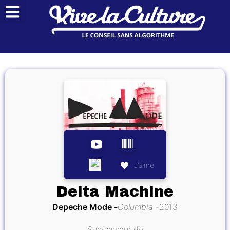
J’aime
Delta Machine
Depeche Mode
Columbia
2013
Successeur de