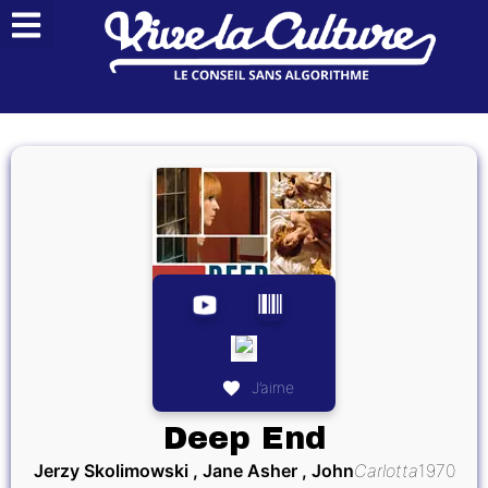
J’aime
Deep End
Jerzy Skolimowski , Jane Asher , John
Carlotta
1970