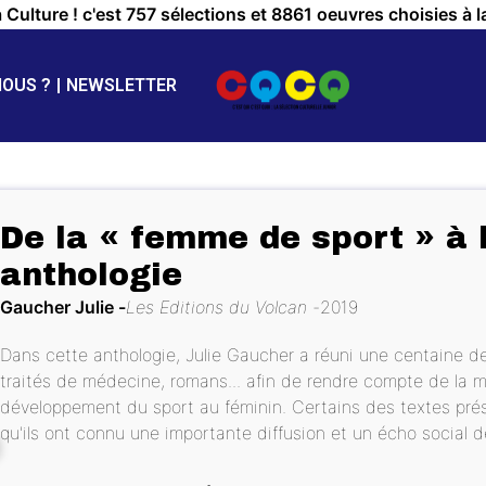
a Culture ! c'est 757 sélections et 8861 oeuvres choisies à l
NOUS ?
NEWSLETTER
De la « femme de sport » à l
anthologie
Gaucher Julie
Les Editions du Volcan
2019
Dans cette anthologie, Julie Gaucher a réuni une centaine de 
traités de médecine, romans... afin de rendre compte de la m
développement du sport au féminin. Certains des textes prés
qu'ils ont connu une importante diffusion et un écho social de