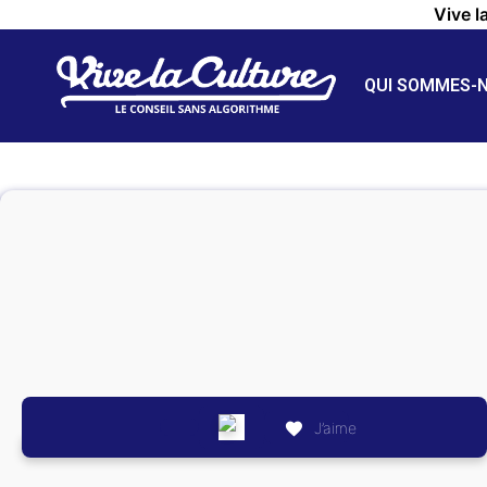
Vive l
QUI SOMMES-
J’aime