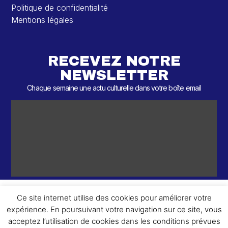
Politique de confidentialité
Mentions légales
RECEVEZ NOTRE
NEWSLETTER
Chaque semaine une actu culturelle dans votre boîte email
Ce site internet utilise des cookies pour améliorer votre
expérience. En poursuivant votre navigation sur ce site, vous
ème
© 2026 – 2
Round – Tous droits réservés.
acceptez l’utilisation de cookies dans les conditions prévues