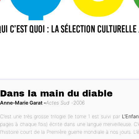
Dans la main du diable
Anne-Marie Garat
Actes Sud
2006
C’est une très grosse trilogie (le tome 1 est suivi par
L’Enfan
pages à chaque fois) écrite dans une langue merveilleuse. C’es
l’histoire court de la Première guerre mondiale à nos jours. L