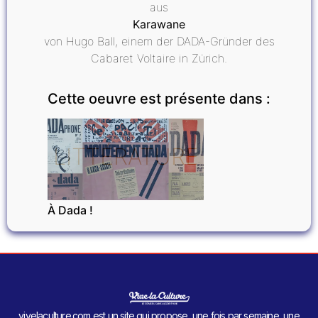
aus
Karawane
von Hugo Ball, einem der DADA-Gründer des
Cabaret Voltaire in Zürich.
Cette oeuvre est présente dans :
LITTÉRATURE
À Dada !
vivelaculture.com est un site qui propose, une fois par semaine, une