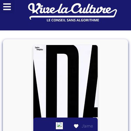
J’aime