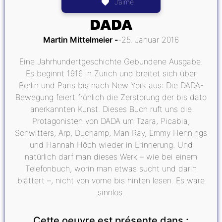
J’aime
DADA
Martin Mittelmeier
25. Januar 2016
Eine Jahrhundertgeschichte Gebundene Ausgabe.
Es beginnt 1916 in Zürich und breitet sich über
Berlin und Paris bis nach New York aus: Die DADA-
Bewegung feiert fröhlich die Zerstörung der bis dato
anerkannten Kunst. Dieses Buch ruft uns die
Protagonisten von DADA um Tzara, Picabia,
Schwitters, Arp, Duchamp, Man Ray, Emmy Hennings
und Hannah Höch wieder in Erinnerung. Und
natürlich darf man dieses Werk – wie bei einem
Telefonbuch, worin man etwas sucht und darin
blättert –, nicht von vorne bis hinten lesen. Es wäre
sinnlos.
Cette oeuvre est présente dans :