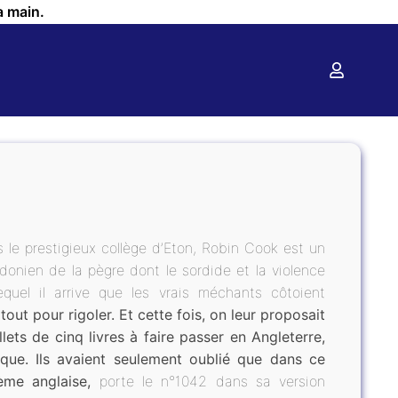
a main.
 le prestigieux collège d’Eton, Robin Cook est un
donien de la pègre dont le sordide et la violence
quel il arrive que les vrais méchants côtoient
 tout pour rigoler. Et cette fois, on leur proposait
ets de cinq livres à faire passer en Angleterre,
esque. Ils avaient seulement oublié que dans ce
ème anglaise,
porte le n°1042 dans sa version