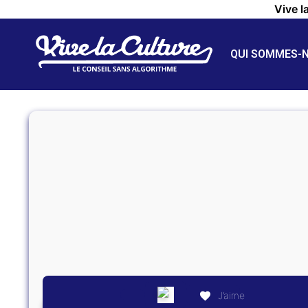
Vive l
QUI SOMMES-
J’aime