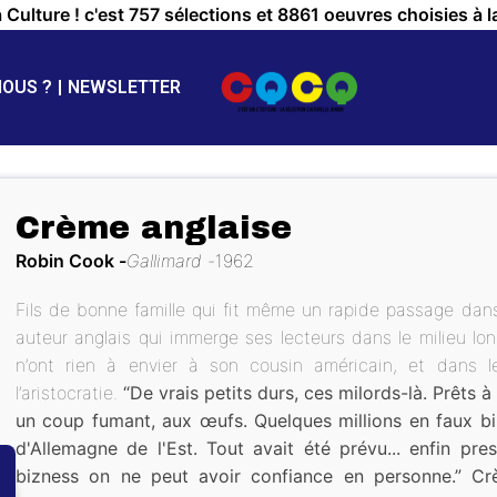
a Culture ! c'est 757 sélections et 8861 oeuvres choisies à l
NOUS ?
NEWSLETTER
Crème anglaise
Robin Cook
Gallimard
1962
Fils de bonne famille qui fit même un rapide passage dans
auteur anglais qui immerge ses lecteurs dans le milieu lon
n’ont rien à envier à son cousin américain, et dans le
l’aristocratie.
“De vrais petits durs, ces milords-là. Prêts à
un coup fumant, aux œufs. Quelques millions en faux bill
d'Allemagne de l'Est. Tout avait été prévu... enfin pr
bizness on ne peut avoir confiance en personne.”
Cr