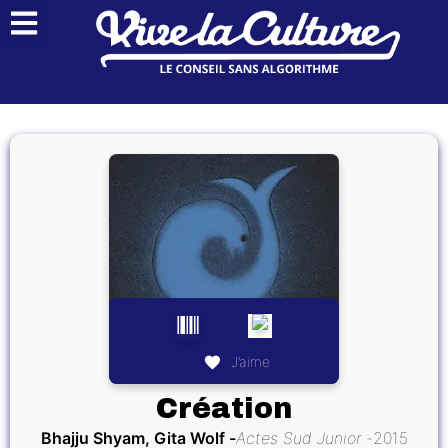
J’aime
Création
Bhajju Shyam, Gita Wolf
Actes Sud Junior
2015