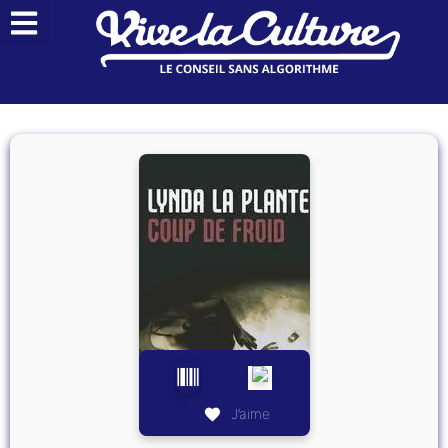
J’aime