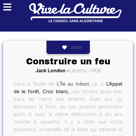
J’aime
Construire un feu
Jack London
Libretto
1908
Dans la foulée de
L'Île au trésor,
j’ai lu
L’Appel
de le forêt
,
Croc blanc
,
ces romans qu’on met
dans les mains des enfants. Avec eux j’ai
découvert la force de ces auteurs américains
qu’on lit avec la même délectation à dix ans
comme à soixante. Il y a chez eux cette
puissance universelle de la fable qui traverse le