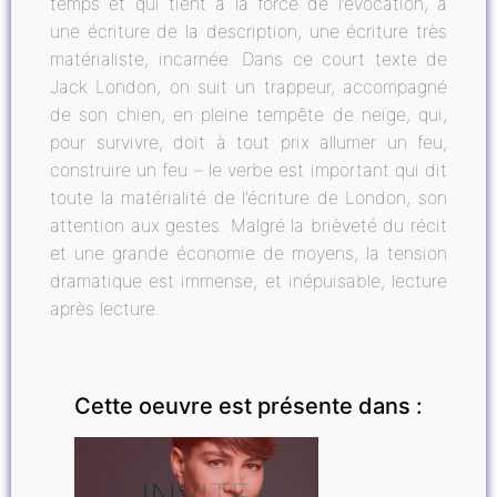
temps et qui tient à la force de l’évocation, à
une écriture de la description, une écriture très
matérialiste, incarnée. Dans ce court texte de
Jack London, on suit un trappeur, accompagné
de son chien, en pleine tempête de neige, qui,
pour survivre, doit à tout prix allumer un feu,
construire un feu – le verbe est important qui dit
toute la matérialité de l’écriture de London, son
attention aux gestes. Malgré la brièveté du récit
et une grande économie de moyens, la tension
dramatique est immense, et inépuisable, lecture
après lecture.
Cette oeuvre est présente dans :
INVITÉ