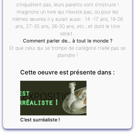
s’inquiètent pas, leurs parents vont s’instruire !
Imaginons un livre qui n’existe pas, où pour les
mêmes œuvres il y aurait aussi : 14 -17 ans, 19-26
ans, 27-35 ans, 36-50 ans, etc., et dont le titre
serait :
Comment parler de... à tout le monde ?
Et que celui qui se trompe de catégorie n’aille pas se
plaindre !
Cette oeuvre est présente dans :
EXPOSITIONS
C’est surréaliste !