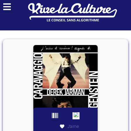
J’aime