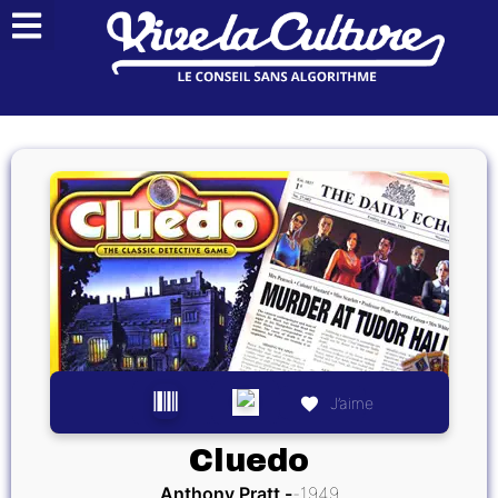
J’aime
Cluedo
Anthony Pratt
1949