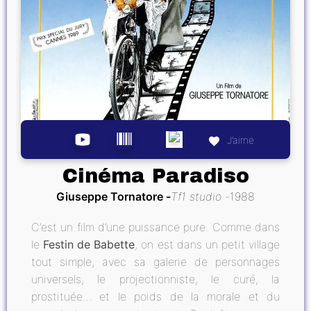
J’aime
Cinéma Paradiso
Giuseppe Tornatore
Tf1 studio
1988
C’est un film d’une puissance pure. Comme dans
le
Festin de Babette
, on est dans un petit village
tout simple, avec sa galerie de personnages
universels, le projectionniste, le curé, la
prostituée… et le poids de la morale et du