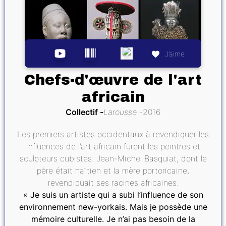
J’aime
Chefs-d'œuvre de l'art
africain
Collectif
Larousse
2016
Les premiers artistes occidentaux à revendiquer les
influences de l’art africain furent les peintres et
sculpteurs cubistes. Jean-Michel Basquiat, dont le
père était haïtien et la mère portoricaine,
revendiquait ses racines africaines.
« Je suis un artiste qui a subi l’influence de son
environnement new-yorkais. Mais je possède une
mémoire culturelle. Je n’ai pas besoin de la