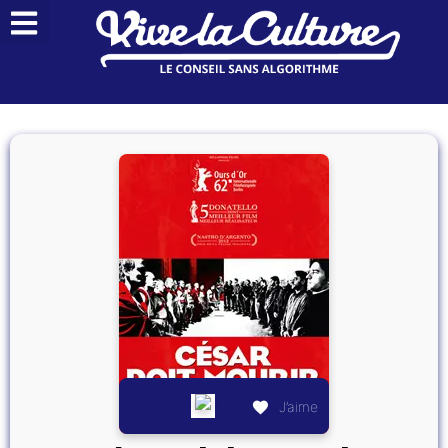
J’aime