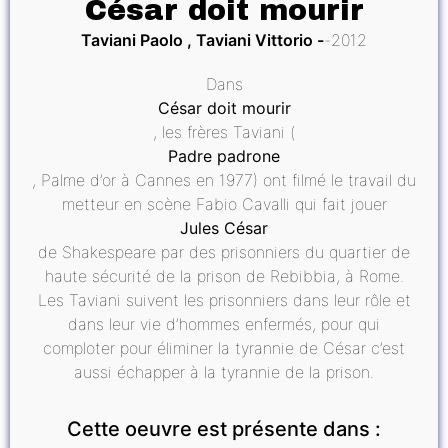
César doit mourir
Taviani Paolo , Taviani Vittorio
2012
Dans
César doit mourir
, les frères Taviani (
Padre padrone
, Palme d’or à Cannes en 1977) ont filmé le travail du
metteur en scène Fabio Cavalli qui fait jouer
Jules César
de Shakespeare par des prisonniers du quartier de
haute sécurité de la prison de Rebibbia, à Rome.
Les Taviani suivent les prisonniers dans leur rôle et
dans leur vie d’hommes enfermés, pour qui
comploter pour éliminer la tyrannie de César c’est
aussi échapper à la tyrannie de la prison.
Cette oeuvre est présente dans :