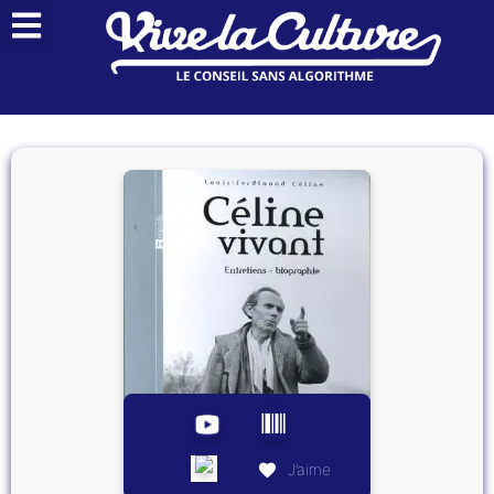
J’aime