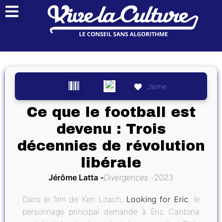
J’aime
Ce que le football est
devenu : Trois
décennies de révolution
libérale
Jérôme Latta
Divergences
2023
Dans le film de Ken Loach,
Looking for Eric
, le
personnage principal demande à Eric Cantona