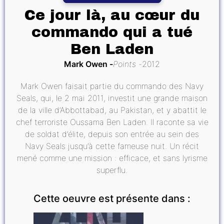
Ce jour là, au cœur du
commando qui a tué
Ben Laden
Mark Owen
Points
2012
Mark Owen faisait partie du commando des Navy
Seals, qui, le 2 mai 2011, investit une grande maison
de la ville d’Abbottabad, au Pakistan, et y abattit le
chef terroriste Oussama Ben Laden. Il raconte sa vie
de soldat d’élite, depuis son entrée au sein des
Navy Seals jusqu’à cette fameuse nuit. Un récit
mené comme une mission : efficace, et sans lyrisme
superflu.
Cette oeuvre est présente dans :