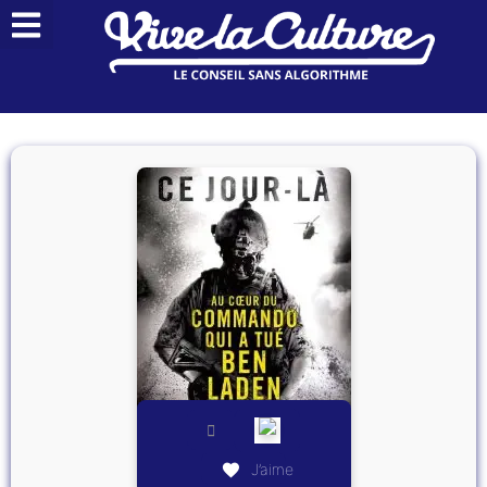
J’aime