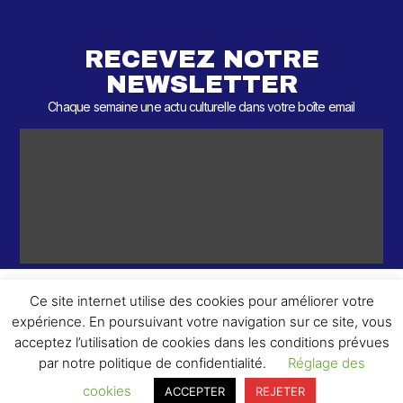
RECEVEZ NOTRE
NEWSLETTER
Chaque semaine une actu culturelle dans votre boîte email
Ce site internet utilise des cookies pour améliorer votre
expérience. En poursuivant votre navigation sur ce site, vous
ème
© 2026 – 2
Round – Tous droits réservés.
acceptez l’utilisation de cookies dans les conditions prévues
par notre politique de confidentialité.
Réglage des
cookies
ACCEPTER
REJETER