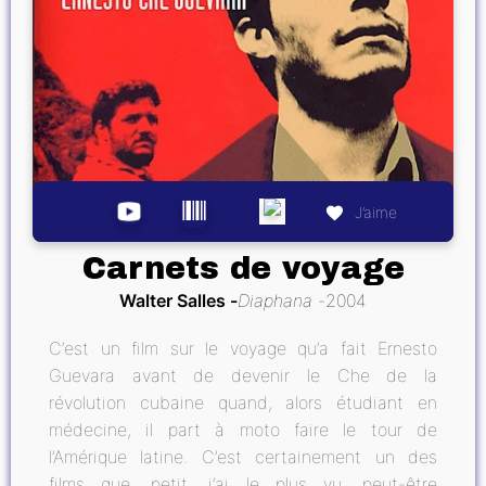
J’aime
Carnets de voyage
Walter Salles
Diaphana
2004
C’est un film sur le voyage qu’a fait Ernesto
Guevara avant de devenir le Che de la
révolution cubaine quand, alors étudiant en
médecine, il part à moto faire le tour de
l’Amérique latine. C’est certainement un des
films que, petit, j’ai le plus vu, peut-être