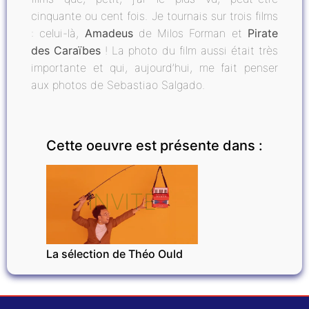
cinquante ou cent fois. Je tournais sur trois films
: celui-là,
Amadeus
de Milos Forman et
Pirate
des Caraïbes
! La photo du film aussi était très
importante et qui, aujourd’hui, me fait penser
aux photos de Sebastiao Salgado.
Cette oeuvre est présente dans :
INVITÉ
La sélection de Théo Ould