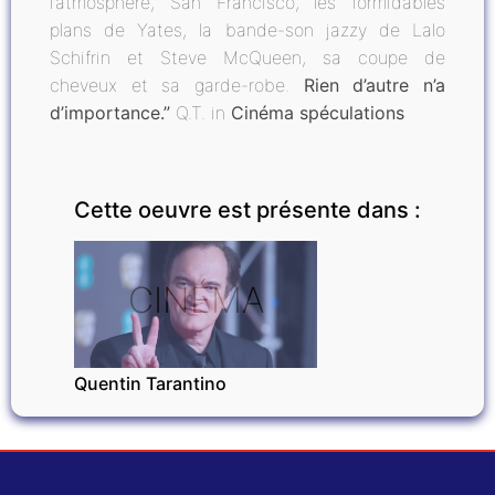
l’atmosphère, San Francisco, les formidables
plans de Yates, la bande-son jazzy de Lalo
Schifrin et Steve McQueen, sa coupe de
cheveux et sa garde-robe.
Rien d’autre n’a
d’importance.”
Q.T. in
Cinéma spéculations
Cette oeuvre est présente dans :
CINÉMA
Quentin Tarantino