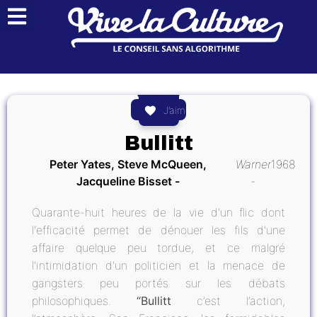
J’aime
Bullitt
Peter Yates, Steve McQueen,
Warner
1968
Jacqueline Bisset
Quarante-huit heures de la vie d'un flic dont
l'efficacité permet de dénouer les fils d'une
affaire quelque peu tordue, et ce malgré
l'intimidation d'un politicien et la menace de
gangsters peu portés sur les débats
philosophiques.
“Bullitt
c’est l’action,