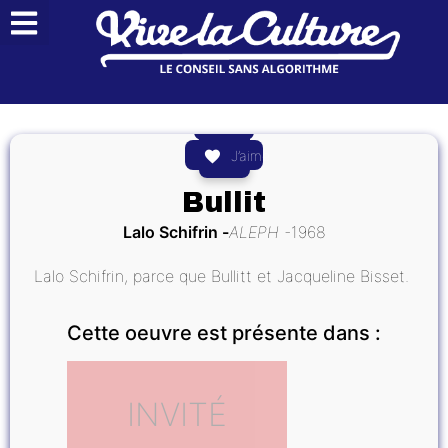
J’aime
Bullit
Lalo Schifrin
ALEPH
1968
Lalo Schifrin, parce que Bullitt et Jacqueline Bisset.
Cette oeuvre est présente dans :
INVITÉ