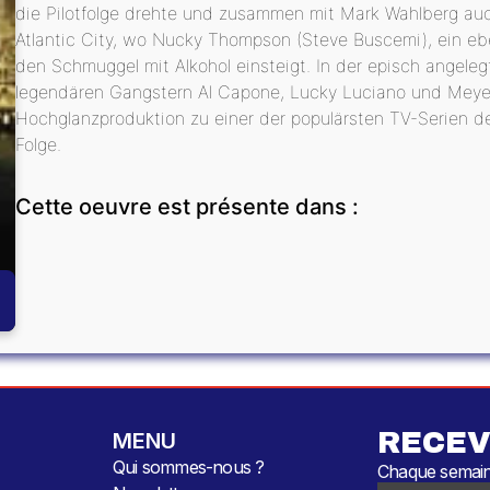
die Pilotfolge drehte und zusammen mit Mark Wahlberg auc
Atlantic City, wo Nucky Thompson (Steve Buscemi), ein eben
den Schmuggel mit Alkohol einsteigt. In der episch angele
legendären Gangstern Al Capone, Lucky Luciano und Meyer 
Hochglanzproduktion zu einer der populärsten TV-Serien der
Folge.
Cette oeuvre est présente dans :
RECEV
MENU
Qui sommes-nous ?
Chaque semaine