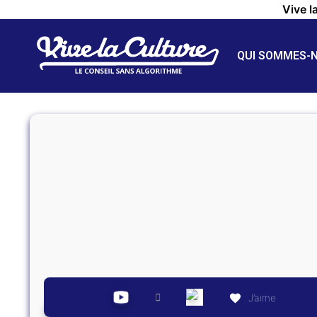
Vive l
QUI SOMMES-
J’aime