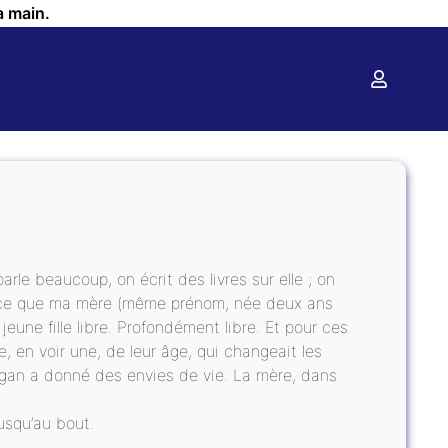
a main.
arle beaucoup, on écrit des livres sur elle ; on
 parce que ma mère (même prénom, née deux ans
e jeune fille libre. Profondément libre. Et pour ces
ivre, en voir une, de leur âge, qui changeait les
agan a donné des envies de vie. La mère, dans
jusqu’au bout.