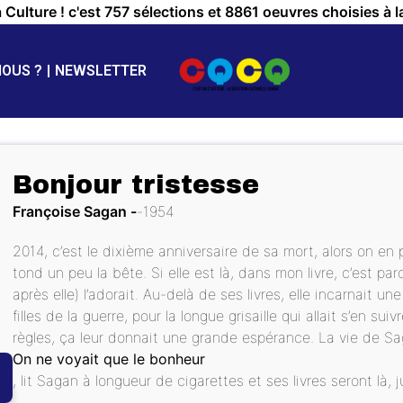
a Culture ! c'est 757 sélections et 8861 oeuvres choisies à l
NOUS ?
NEWSLETTER
Bonjour tristesse
Françoise Sagan
1954
2014, c’est le dixième anniversaire de sa mort, alors on en p
tond un peu la bête. Si elle est là, dans mon livre, c’est
après elle) l’adorait. Au-delà de ses livres, elle incarnait un
filles de la guerre, pour la longue grisaille qui allait s’en su
règles, ça leur donnait une grande espérance. La vie de S
On ne voyait que le bonheur
, lit Sagan à longueur de cigarettes et ses livres seront là, 