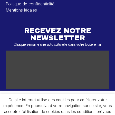
Politique de confidentialité
Mentions légales
RECEVEZ NOTRE
NEWSLETTER
Chaque semaine une actu culturelle dans votre boîte email
Ce site internet utilise des cookies pour améliorer votre
expérience. En poursuivant votre navigation sur ce site, vous
ème
© 2026 – 2
Round – Tous droits réservés.
acceptez l’utilisation de cookies dans les conditions prévues