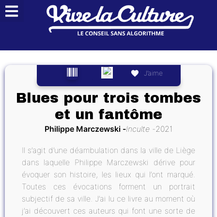
J’aime
Blues pour trois tombes
et un fantôme
Philippe Marczewski
Inculte
2021
Il s’agit d’une déambulation dans la ville de Liège
dans laquelle Philippe Marczewski dérive pour
évoquer son histoire, les lieux qui l’ont marqué.
Toutes ces évocations forment un portrait
subjectif de sa ville. J’ai lu ce livre au moment où
j’ai découvert ces auteurs qui font une sorte de