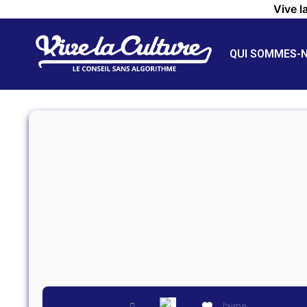
Vive l
QUI SOMMES-
J’aime