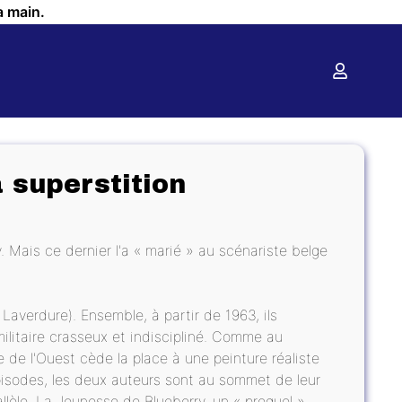
a main.
 superstition
. Mais ce dernier l'a « marié » au scénariste belge
Laverdure). Ensemble, à partir de 1963, ils
militaire crasseux et indiscipliné. Comme au
 de l'Ouest cède la place à une peinture réaliste
pisodes, les deux auteurs sont au sommet de leur
arallèle, La Jeunesse de Blueberry, un « prequel »