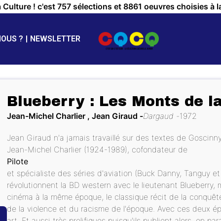
a Culture ! c'est 757 sélections et 8861 oeuvres choisies à l
NOUS ?
NEWSLETTER
Blueberry : Les Monts de la
Jean-Michel Charlier , Jean Giraud
Dargaud
1972
Jean Giraud n'a jamais travaillé sur des textes de Goscinny
Jean-Michel Charlier (1924-1989), cofondateur de
Pilote
et spécialiste des séries d'aviation (Buck Danny, Tanguy et 
révolutionnent la BD western avec le lieutenant Blueberry, 
cinéma à la même époque, le classique récit de la conquête
de la violence et du racisme de l'époque. Avec ces deux é
art. Et aussi très prolifiques puisqu'ils publient alors, en p