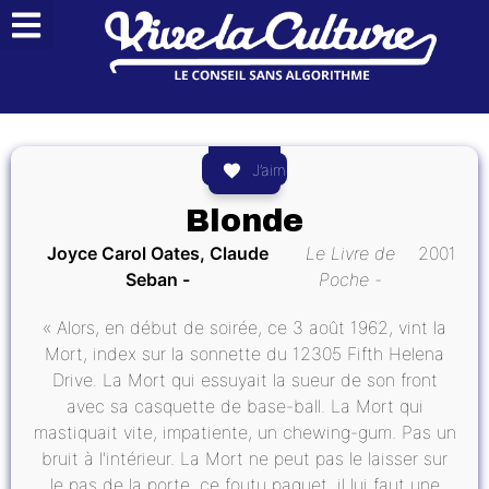
J’aime
Blonde
Joyce Carol Oates, Claude
Le Livre de
2001
Seban
Poche
« Alors, en début de soirée, ce 3 août 1962, vint la
Mort, index sur la sonnette du 12305 Fifth Helena
Drive. La Mort qui essuyait la sueur de son front
avec sa casquette de base-ball. La Mort qui
mastiquait vite, impatiente, un chewing-gum. Pas un
bruit à l'intérieur. La Mort ne peut pas le laisser sur
le pas de la porte, ce foutu paquet, il lui faut une