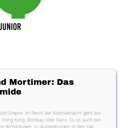
nd Mortimer: Das
amide
tish Empire. Im Reich der Kolonialmacht geht die
, Hong Kong, Bombay oder Kairo. Es ist auch die
en Archäologen, zu Ausgrabungen in den Irak,