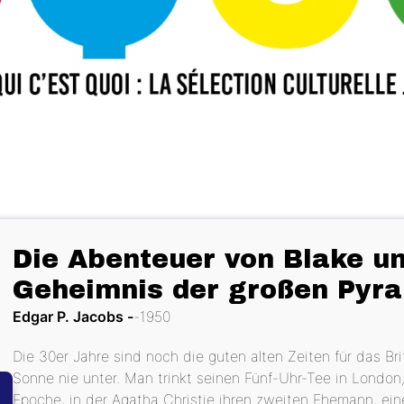
Die Abenteuer von Blake u
Geheimnis der großen Pyr
Edgar P. Jacobs
1950
Die 30er Jahre sind noch die guten alten Zeiten für das Bri
Sonne nie unter. Man trinkt seinen Fünf-Uhr-Tee in London
Epoche, in der Agatha Christie ihren zweiten Ehemann, ein