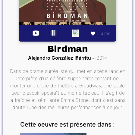
J’aime
Birdman
Alejandro González Iñárritu
2014
Dans ce drame surréaliste qui met en scène l'ancien
interprète d'un célèbre super-héros tentant de
monter une pièce de théâtre à Broadway, une seule
lueur d'espoir apparaît au morne tableau. Il s'agit de
la fraîche et sémillante Emma Stone, dont c'est sans
doute l'une des meilleures performances à ce jour.
Cette oeuvre est présente dans :