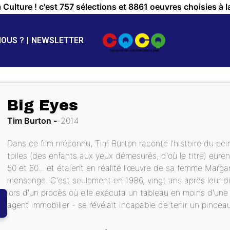
a Culture ! c'est 757 sélections et 8861 oeuvres choisies à l
NOUS ?
NEWSLETTER
Big Eyes
Tim Burton
2014
Dans ce film méconnu, Tim Burton raconte l'histoire du pei
toiles (des enfants aux yeux démesurés, d'où le titre) eu
50 et 60... et étaient en réalité l'œuvre de sa femme Margar
mensonge. C'est seulement en 1986, vingt ans après leur divo
lors d'un procès où elle exécuta un tableau en moins d'une h
agent immobilier - se révélait incapable de tenir un pinceau