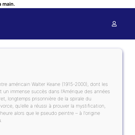
a main.
ntre américain Walter Keane (1915-2000), dont les
rent un immense succès dans l'Amérique des années
et, longtemps prisonnière de la spirale du
rce, qu'elle a réussi à prouver la mystification,
eure alors que le pseudo peintre – à l'origine
.