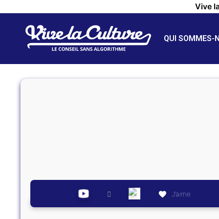
Vive l
QUI SOMMES-
J’aime