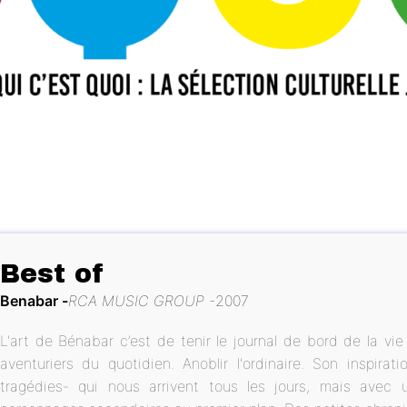
Best of
Benabar
RCA MUSIC GROUP
2007
L'art de Bénabar c’est de tenir le journal de bord de la vi
aventuriers du quotidien. Anoblir l'ordinaire. Son inspira
tragédies- qui nous arrivent tous les jours, mais avec