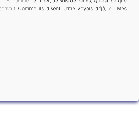
oniques comme
Le Dîner, Je suis de celles, Qu'est-ce que
écrivait
Comme ils disent, J’me voyais déjà,
ou
Mes