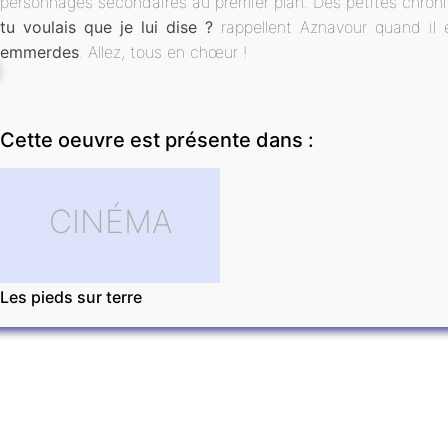
personnages secondaires au premier plan. Des petites chr
tu voulais que je lui dise ?
rappellent Aznavour quand il 
emmerdes
. Allez, tous en chœur !
Cette oeuvre est présente dans :
CINÉMA
Les pieds sur terre