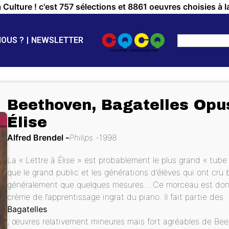
a Culture ! c'est 757 sélections et 8861 oeuvres choisies à l
NOUS ?
NEWSLETTER
Beethoven, Bagatelles Opus
Élise
Alfred Brendel
Philips
1998
La « Lettre à Élise » est probablement le plus grand « tube
que le grand public et les générations d’élèves qui ont cru
généralement que quelques mesures… Ce morceau est donc 
crème de l’apprentissage ingrat du piano. Il fait partie des
Bagatelles
, œuvres relativement mineures mais fort agréables de Bee