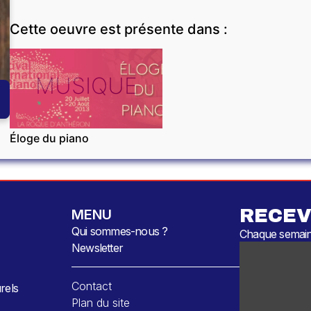
Cette oeuvre est présente dans :
MUSIQUE
Éloge du piano
RECEV
MENU
Qui sommes-nous ?
Chaque semaine
Newsletter
Contact
rels
Plan du site