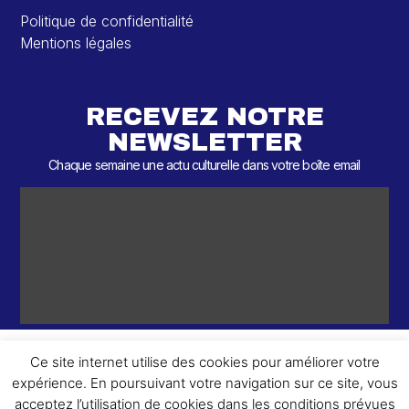
Politique de confidentialité
Mentions légales
RECEVEZ NOTRE
NEWSLETTER
Chaque semaine une actu culturelle dans votre boîte email
Ce site internet utilise des cookies pour améliorer votre
expérience. En poursuivant votre navigation sur ce site, vous
ème
© 2026 – 2
Round – Tous droits réservés.
acceptez l’utilisation de cookies dans les conditions prévues